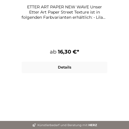
ETTER ART PAPER NEW WAVE Unser
Etter Art Paper Street Texture ist in
folgenden Farbvarianten erhältlich: • Lilac •
Pinkish • Turquoise Maße: 90 x 90 cm
Papier: 135 g qualitätsdruck, matt
ab
16,30 €*
Details
Künstlerbedarf und Beratung mit
HERZ