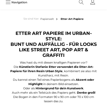
Navigation
Sie sind hier:
Papierwelt
Etter Art Papiere
ETTER ART PAPIERE IM URBAN-
STYLE:
BUNT UND AUFFÄLLIG - FÜR LOOKS
LIKE STREET ART, POP ART &
GRAFFITI
Was hast du mit diesen knalligen Papieren vor?
Die
Künstlerin Stefanie Etter verwendet die Etter-Art-
Papiere für ihren Resin Urban Style
, kombiniert sie also mit
Kunstharz, mit Resin.
Du kannst einen Teil eines Papierbogens als
Akzent oder
Highlight
in deinem Bild einsetzen.
Oder als
Hintergrund für dein Kunstwerk
.
Auch mehr als ein Teilstück des Papiers geht.
Denke groß!
Die Bogen in den Formaten 90 x 90 cm oder 70 x 100 cm
lassen das zu.