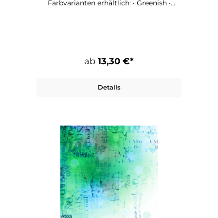
Farbvarianten erhältlich: • Greenish •
Pinkish • Yellowish Maße: 100 x 70 cm
Papier: 135 g qualitätsdruck, matt
ab
13,30 €*
Details