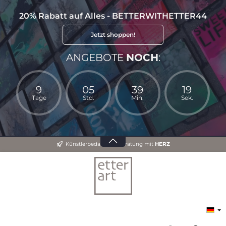
20% Rabatt auf Alles - BETTERWITHETTER44
Jetzt shoppen!
ANGEBOTE
NOCH
:
9
05
39
18
Tage
Std.
Min.
Sek.
Künstlerbedarf und Beratung mit
HERZ