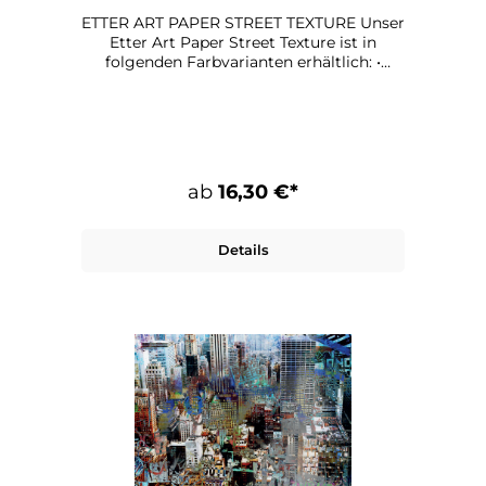
ETTER ART PAPER STREET TEXTURE Unser
Etter Art Paper Street Texture ist in
folgenden Farbvarianten erhältlich: •
Greyish • Pinkish • Reddish • Orangey
Maße: 90 x 90 cm Papier: 135 g
qualitätsdruck, matt
ab
16,30 €*
Details